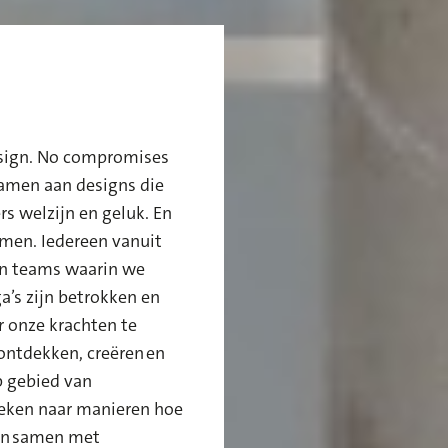
sign. No compromises
amen aan designs die
rs welzijn en geluk.
En
men. Iedereen v
anuit
 in teams waarin we
ga’s
zijn
betrokken en
 onze krachten te
ntdekken, creëren en
 gebied van
eken naar manieren hoe
een samen met