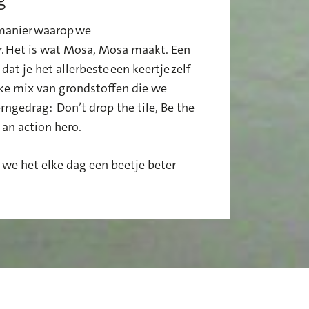
 manier waarop we
r. Het is wat Mosa, Mosa maakt. Een
dat je het allerbeste een keertje zelf
ke mix van grondstoffen die we
erngedrag:
Don’t drop the tile, Be the
 an action hero.
 we het elke dag een beetje beter