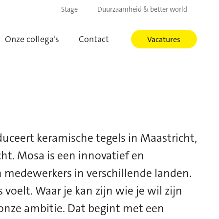
Stage
Duurzaamheid & better world
Onze collega’s
Contact
Vacatures
uceert keramische tegels in Maastricht,
cht. Mosa is een innovatief en
n medewerkers in verschillende landen.
s voelt
. Waar
je kan zijn wie je wil zijn
 onze ambitie.
Dat begint met een