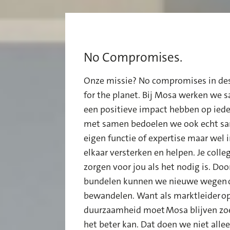
No Compromises.
Onze
missie
? No compromises in de
for the planet.
Bij Mosa werken we s
een positieve impact hebben op iede
met samen bedoelen we ook echt sa
eigen functie of expertise maar wel
elkaar
versterken
en helpen.
Je colle
zorgen
voor jou
als het nodig is.
Door
bundelen kunnen we nieuwe wegen o
bewandelen.
Want als marktleider
op
d
uurzaamheid
moet
Mosa
blijven
zo
het beter kan
.
Dat doen we niet all